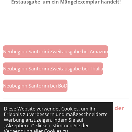
Erstausgabe um ein Mängelexemplar handelt!
Neubeginn Santorini Zweitausgabe bei Amazon
Neubeginn Santorini Zweitausgabe bei Thalia
Neubeginn Santorini bei BoD
Ende Oktober 2025 erscheint Band 2 der
Diese Website verwendet Cookies, um Ihr
Santorini Reihe:
Erlebnis zu verbessern und maßgeschneiderte
Werbung anzuzeigen. Indem Sie auf
„Akzeptieren“ klicken, stimmen Sie der
Schicksalstage auf Santorini
Verwendung aller Cookies zu.